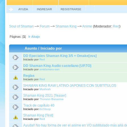
AYUDA
INGRESAR
REGISTRARSE
Soul of Shaman
-->
Forum
-->
Shaman King
-->
Anime
(Moderador:
Red
)
Páginas: [
1
]
Ir Abajo
Asunto
/
Iniciado por
DD Epeciales Shaman King 3/5 + Omake[ova]
Iniciado por
Red
DD Shaman King Audio castellano [UP.TO]
Iniciado por
amidamaru-san
Reglas
Iniciado por
Red
SHAMAN KING RAW LATINO-JAPONES CON SUBTITULOS
Iniciado por
Mushrah
Shaman King 2021 [Teaser]
Iniciado por
Thorunn Bananna
Track de capítulo 40
Iniciado por
Archloop
Shaman King [Test]
Iniciado por
Red
Ayuda!! No hay forma de ver el anime en VO subtitulado más allá de