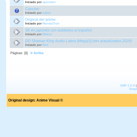
Iniciado por
spectator
Cancion
Iniciado por
adjmir
Original del anime
Iniciado por
MandyChan
SK en japonés con subtitulos al español.
Iniciado por
Mokou
DD Shaman King Audio Latino [Mega] [Links actualizados 2020]
Iniciado por
Red
Páginas: [
1
]
Ir Arriba
SMF 2.0.6
Simpl
Original design:
Anime Visual ©