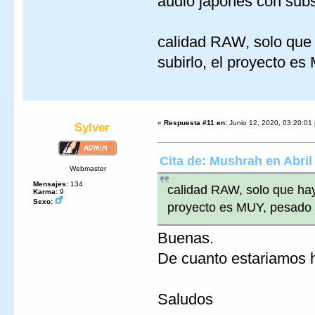
audio japones con subs
calidad RAW, solo que
subirlo, el proyecto e
«
Respuesta #11 en:
Junio 12, 2020, 03:20:01
Sylver
Cita de: Mushrah en Abril
Webmaster
Mensajes:
134
calidad RAW, solo que hay
Karma:
9
Sexo:
proyecto es MUY, pesado
Buenas.
De cuanto estariamos 
Saludos