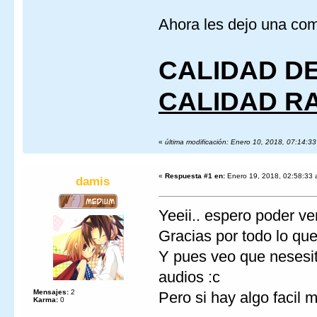
Ahora les dejo una com
CALIDAD D
CALIDAD R
«
última modificación: Enero 10, 2018, 07:14:3
«
Respuesta #1 en:
Enero 19, 2018, 02:58:33 
damis
Yeeii.. espero poder ve
Gracias por todo lo qu
Y pues veo que nesesit
audios :c
Mensajes:
2
Pero si hay algo facil
Karma:
0