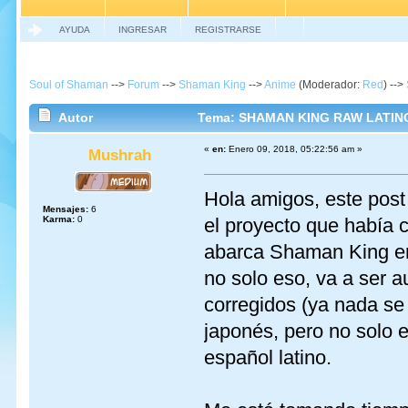
AYUDA
INGRESAR
REGISTRARSE
Soul of Shaman
-->
Forum
-->
Shaman King
-->
Anime
(Moderador:
Red
) -->
Autor
Tema: SHAMAN KING RAW LATINO
«
en:
Enero 09, 2018, 05:22:56 am »
Mushrah
Hola amigos, este post
Mensajes:
6
Karma:
0
el proyecto que había
abarca Shaman King en 
no solo eso, va a ser a
corregidos (ya nada se
japonés, pero no solo e
español latino.