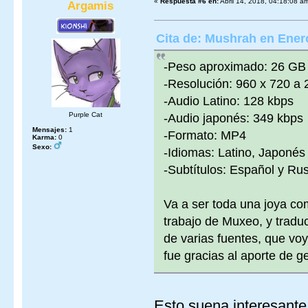
«
Respuesta #6 en:
Abril 14, 2018, 04:18:08 a
Argamis
Cita de: Mushrah en Ener
-Peso aproximado: 26 GB
-Resolución: 960 x 720 a
-Audio Latino: 128 kbps
Purple Cat
-Audio japonés: 349 kbps
Mensajes:
1
-Formato: MP4
Karma:
0
Sexo:
-Idiomas: Latino, Japonés
-Subtítulos: Español y Ru
Va a ser toda una joya co
trabajo de Muxeo, y traduc
de varias fuentes, que voy
fue gracias al aporte de g
Esto suena interesante.