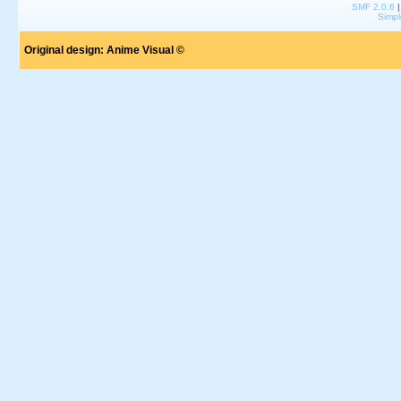
SMF 2.0.6
Simpl
Original design:
Anime Visual ©