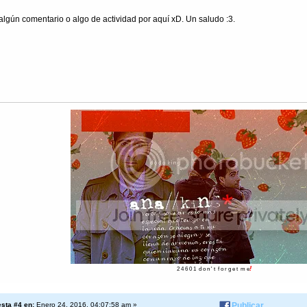
algún comentario o algo de actividad por aquí xD. Un saludo :3.
!
2 4 6 0 1 d o n ' t f o r g e t m e
sta #4 en:
Enero 24, 2016, 04:07:58 am »
Publicar