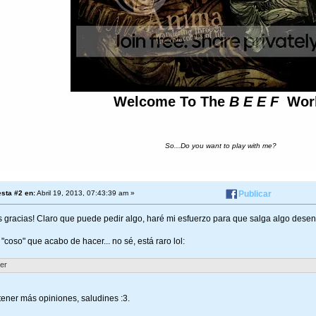
Welcome To The
B E E F
Wor
So...Do you want to play with me?
sta #2 en:
Abril 19, 2013, 07:43:39 am »
Publicar
gracias! Claro que puede pedir algo, haré mi esfuerzo para que salga algo desentil
"coso" que acabo de hacer... no sé, está raro lol:
ler
tener más opiniones, saludines :3.