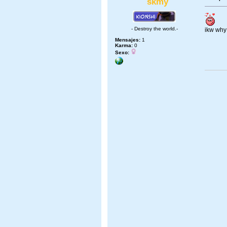
skmy
- Destroy the world.-
ikw why
Mensajes:
1
Karma:
0
Sexo: