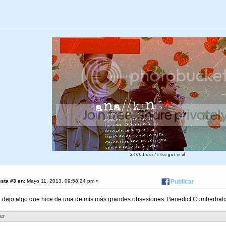
!
2 4 6 0 1 d o n ' t f o r g e t m e
sta #3 en:
Mayo 11, 2013, 09:58:24 pm »
Publicar
. dejo algo que hice de una de mis más grandes obsesiones: Benedict Cumberbatc
ler