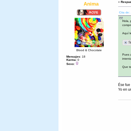
«
Respue
Anima
Cita de:
Hola, 
compro
Aquí l
S
Blood & Chocolate
Pues a
Mensajes:
18
intent
Karma:
0
Sexo:
Que te
Ése fue 
Yo en un