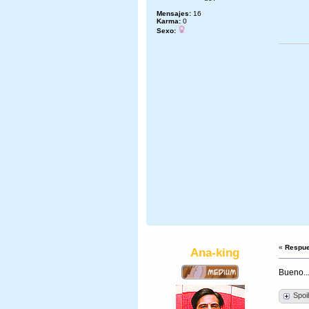
Mensajes:
16
Karma:
0
Sexo:
«
Respue
Ana-king
Bueno..
Spoi