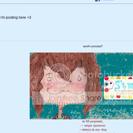
 i'm posting here <3
iamA uorustaT
de MI propiedad:,
-> nalgas iguanosas
->dedo(s) de ana -king