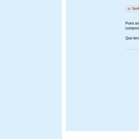
Spoi
Pues así
compromi
Que ten