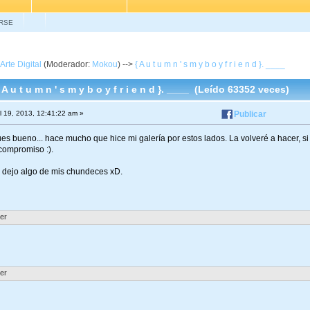
RSE
Arte Digital
(Moderador:
Mokou
) -->
{ A u t u m n ' s m y b o y f r i e n d }. ____
A u t u m n ' s m y b o y f r i e n d }. ____ (Leído 63352 veces)
l 19, 2013, 12:41:22 am »
Publicar
es bueno... hace mucho que hice mi galería por estos lados. La volveré a hacer, si
compromiso :).
s dejo algo de mis chundeces xD.
ler
ler