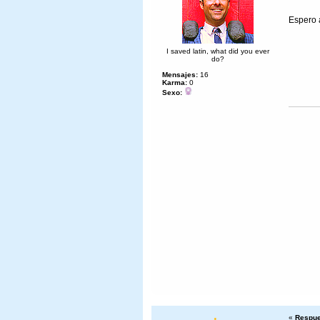
Espero 
I saved latin, what did you ever
do?
Mensajes:
16
Karma:
0
Sexo:
«
Respue