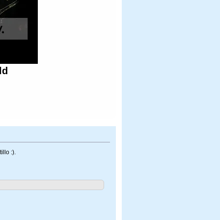
ld
lo :).