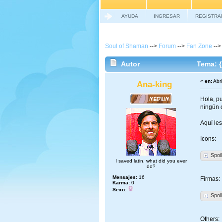
AYUDA
INGRESAR
REGISTRA
Soul of Shaman
-->
Forum
-->
Fan Zone
-->
Autor
Tema: { 
«
en:
Abri
Ana-king
Hola, pu
ningún 
Aquí le
Icons:
Spoi
I saved latin, what did you ever
do?
Mensajes:
16
Firmas:
Karma:
0
Sexo:
Spoi
Others: