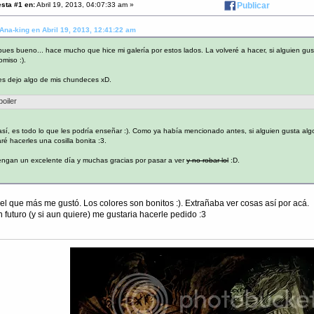
sta #1 en:
Abril 19, 2013, 04:07:33 am »
Publicar
 Ana-king en Abril 19, 2013, 12:41:22 am
pues bueno... hace mucho que hice mi galería por estos lados. La volveré a hacer, si alguien gu
miso :).
es dejo algo de mis chundeces xD.
poiler
sí, es todo lo que les podría enseñar :). Como ya había mencionado antes, si alguien gusta al
aré hacerles una cosilla bonita :3.
ngan un excelente día y muchas gracias por pasar a ver
y no robar lol
:D.
el que más me gustó. Los colores son bonitos :). Extrañaba ver cosas así por acá.
 futuro (y si aun quiere) me gustaria hacerle pedido :3