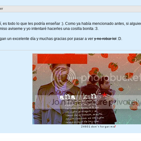
ler
, es todo lo que les podría enseñar :). Como ya había mencionado antes, si alguie
so aviseme y yo intentaré hacerles una cosilla bonita :3.
gan un excelente día y muchas gracias por pasar a ver
y no robar lol
:D.
!
2 4 6 0 1 d o n ' t f o r g e t m e