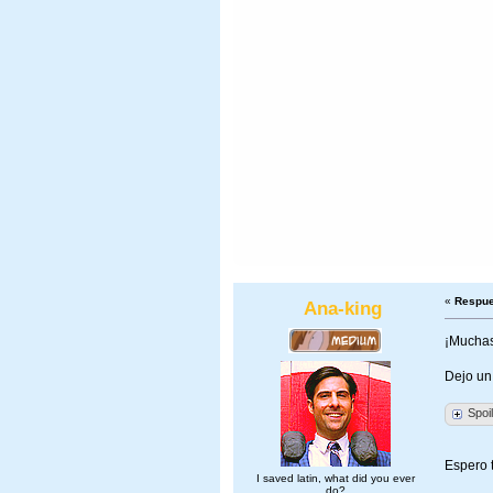
«
Respue
Ana-king
¡Muchas 
Dejo un 
Spoi
Espero 
I saved latin, what did you ever
do?