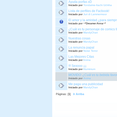
Ayuda porfas xD
Iniciado por
Yondaime-Itachi Uchiha
Lista de perfiles de Facbook!
Iniciado por
Juri di Lammermoor
El amor y la amistad ¿para siem
Iniciado por ~*Dreamer Anna~*
¿Cuál es tu personaje de comics f
Iniciado por
MandyChan
Nuestras cosas
Iniciado por
MandyChan
La renuncia papal
Iniciado por
Noise Terror
Las Mejores Citas
Iniciado por
Anima
!!! Sexooo ¡¡¡
Iniciado por
Aluminium
MOVIDO: ¿Cuál es tu bebida favori
Iniciado por
Anima
Me paga una publicidad
Iniciado por
MandyChan
Páginas: [
1
]
Ir Arriba