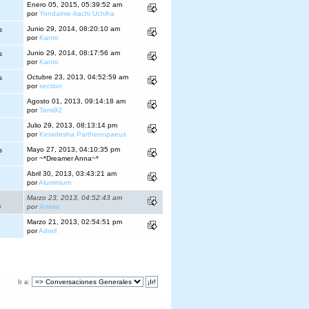
Enero 05, 2015, 05:39:52 am
por
Yondaime-Itachi Uchiha
Junio 29, 2014, 08:20:10 am
s
por
Kanto
Junio 29, 2014, 08:17:56 am
s
por
Kanto
Octubre 23, 2013, 04:52:59 am
s
por
section
Agosto 01, 2013, 09:14:18 am
por
Tami92
Julio 29, 2013, 08:13:14 pm
por
Keradesha Parthenopaeus
Mayo 27, 2013, 04:10:35 pm
s
por ~*Dreamer Anna~*
Abril 30, 2013, 03:43:21 am
por
Aluminium
Marzo 23, 2013, 04:52:43 am
s
por
Anima
Marzo 21, 2013, 02:54:51 pm
por
Adreil
Ir a: