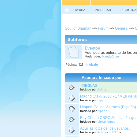
AYUDA
INGRESAR
REGISTRA
Soul of Shaman
-->
Forum
-->
General
-->
C
Subforos
Eventos
Aquí podrás enterarte de los pr
Moderador:
MandyChan
Páginas: [
1
]
Ir Abajo
Asunto
/
Iniciado por
- REGLAS -
Iniciado por
Anima
Madrid Otaku 2017 - 17 y 18 de Ju
Iniciado por
nippon
Nippon-Go! en Valencia (España)
Iniciado por
nippon
Buy Cheap CSGO Skins at 4csgos
Iniciado por
christinegreen
Aquí las fotos de los usuarios.
Iniciado por
Anima
«
1
2
3
4
»