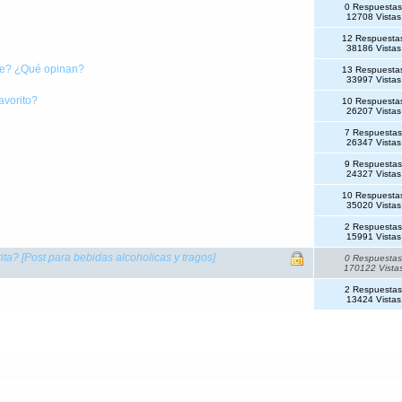
0 Respuestas
12708 Vistas
12 Respuesta
38186 Vistas
pre? ¿Qué opinan?
13 Respuesta
33997 Vistas
avorito?
10 Respuesta
26207 Vistas
7 Respuestas
26347 Vistas
9 Respuestas
24327 Vistas
10 Respuesta
35020 Vistas
2 Respuestas
15991 Vistas
ta? [Post para bebidas alcoholicas y tragos]
0 Respuestas
170122 Vista
2 Respuestas
13424 Vistas