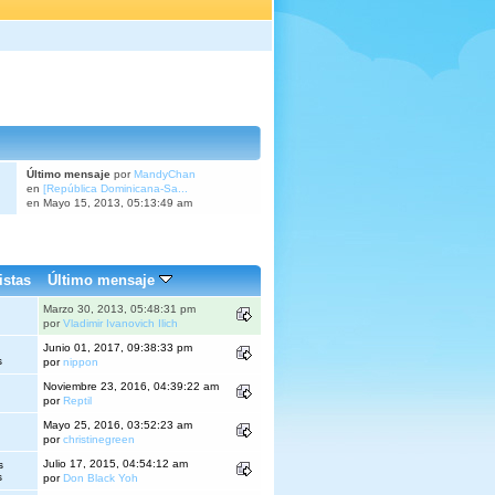
Último mensaje
por
MandyChan
en
[República Dominicana-Sa...
en Mayo 15, 2013, 05:13:49 am
istas
Último mensaje
Marzo 30, 2013, 05:48:31 pm
por
Vladimir Ivanovich Ilich
Junio 01, 2017, 09:38:33 pm
s
por
nippon
Noviembre 23, 2016, 04:39:22 am
por
Reptil
Mayo 25, 2016, 03:52:23 am
por
christinegreen
Julio 17, 2015, 04:54:12 am
s
s
por
Don Black Yoh