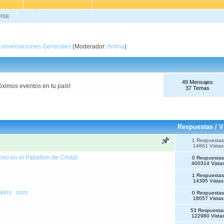
RSE
onversaciones Generales
(Moderador:
Anima
)
49 Mensajes
óximos eventos en tu país!
37 Temas
Respuestas
/
V
1 Respuestas
14861 Vistas
nio en el Pabellón de Cristal
0 Respuestas
400314 Vista
1 Respuestas
14395 Vistas
kins . com
0 Respuestas
18057 Vistas
53 Respuesta
122980 Vista