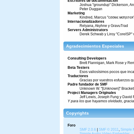
Escritores de documentación
Joshua "groundup" Dickerson, Ang
Peter Duggan
Marketing
Kindred, Marcus "cσσкιє мσηѕтєя"
Internacionalizadores
Relyana, Akyhne y GravuTrad
Servers Administrators
Derek Schwab y Liroy "CoreISP" 
Agradecimientos Especiales
Consulting Developers
Brett Flannigan, Mark Rose y Re
Beta Testers
Esos valiosísimos pocos que inca
Traductores
Gracias por vuestros esfuerzos 
Padre fundador de SMF
Unknown W. "[Unknown]" Bracket
Project Managers Originales
Jeff Lewis, Joseph Fung y David
Y para los que hayamos olvidado, gracia
Copyrights
Foro
SMF 2.0.6
|
SMF © 2011
,
Simple 
Simple Audio Video Embedder