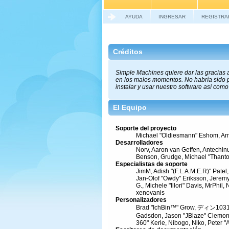
AYUDA
INGRESAR
REGISTRA
Créditos
Simple Machines quiere dar las gracias 
en los malos momentos. No habría sido po
instalar y usar nuestro software así como
El Equipo
Soporte del proyecto
Michael "Oldiesmann" Eshom, Ama
Desarrolladores
Norv, Aaron van Geffen, Antechin
Benson, Grudge, Michael "Thantos"
Especialistas de soporte
JimM, Adish "(F.L.A.M.E.R)" Patel
Jan-Olof "Owdy" Eriksson, Jeremy 
G., Michele "Illori" Davis, MrPhi
xenovanis
Personalizadores
Brad "IchBin™" Grow, ディン1031, B
Gadsdon, Jason "JBlaze" Clemons
360" Kerle, Nibogo, Niko, Peter "