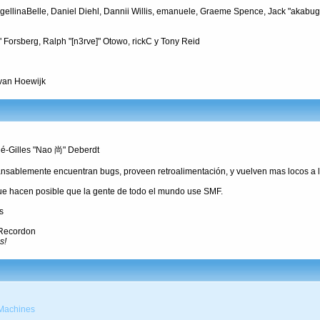
ellinaBelle, Daniel Diehl, Dannii Willis, emanuele, Graeme Spence, Jack "akabug
 Forsberg, Ralph "[n3rve]" Otowo, rickC y Tony Reid
van Hoewijk
né-Gilles "Nao 尚" Deberdt
nsablemente encuentran bugs, proveen retroalimentación, y vuelven mas locos a l
que hacen posible que la gente de todo el mundo use SMF.
s
 Recordon
s!
Machines