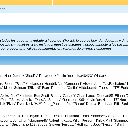
RSE
a todos los que han ayudado a hacer de SMF 2.0 lo que es hoy; dando forma y diri
sible sin vosotros. Esto incluye a nuestros usuarios y especialmente a los suscrip
 por proveer una valiosa realimentación, reportes de errores y opiniones.
cythe, Jeremy "SleePy" Darwood y Justin "metallica48423" O'Leary
us, Bjoern "Bloc" Kristiansen, Hendrik Jan "Compuart" Visser, Juan "JayBachatero
 Miller, Selman "[SiNaN]" Eser, Theodore "Orstio" Hildebrandt, Thorsten "TE" Euri
, Aleksi "Lex" Kilpinen, Ben Scott, Bigguy, CapadY, Chas Large, Duncan85, Eliana T
"jerm" Strike, Jessica "Miss All Sunday" Gonzales, K@, Kevin "greyknight17" Hou, KG
l, Nick "Fizzy" Dyer, Nick "Ha²", Paul_Pauline, Piro "Sarge" Dhima, Rumbaar, Pitti,
rannon "B" Hall, Bryan "Runic" Deakin, Bulakbol, Colin "Shadow82x" Blaber, Dan
, Jerry, Jonathan "vbgamer45" Valentin, Kays, Killer Possum, Kirby, Matt "Slam
Arantor" Spicer, snork13, Spuds, Steven "Fustrate" Hoffman y Joey "Tyrsson" Smith