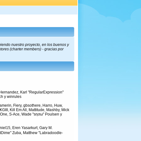
giendo nuestro proyecto, en los buenos y
tores (charter members) - gracias por
" Hernandez, Karl "RegularExpression"
ch y winrules
amerin, Fiery, gbsothere, Harro, Huw,
III, Kill Em All, Mattitude, Mashby, Mick
 RedOne, S-Ace, Wade "sησω" Poulsen y
iel15, Eren Yasarkurt, Gary M.
medDime" Zuba, Matthew "Labradoodle-