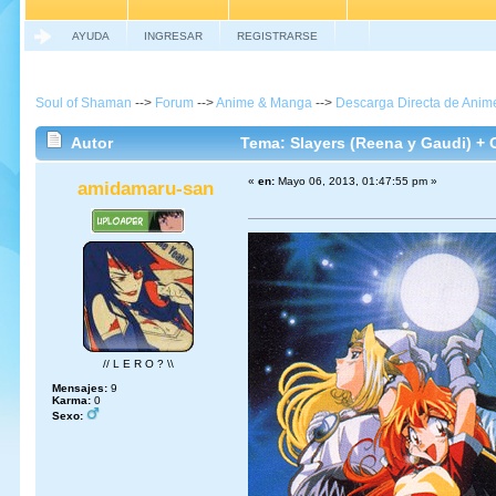
AYUDA
INGRESAR
REGISTRARSE
Soul of Shaman
-->
Forum
-->
Anime & Manga
-->
Descarga Directa de Ani
Autor
Tema: Slayers (Reena y Gaudi) + 
«
en:
Mayo 06, 2013, 01:47:55 pm »
amidamaru-san
// L E R O ? \\
Mensajes:
9
Karma:
0
Sexo: