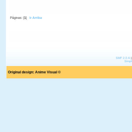
Páginas: [
1
]
Ir Arriba
SMF 2.0.6
Simpl
Original design:
Anime Visual ©