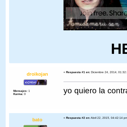
H
«
Respuesta #1 en:
Diciembre 24, 2014, 01:32
droikojan
yo quiero la con
Mensajes:
1
Karma:
0
«
Respuesta #2 en:
Abril 22, 2015, 04:42:14 p
bato