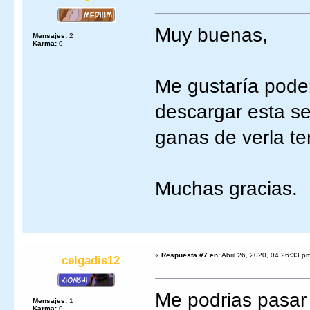
Muy buenas,
Mensajes:
2
Karma:
0
Me gustaría poder
descargar esta s
ganas de verla te
Muchas gracias.
«
Respuesta #7 en:
Abril 26, 2020, 04:26:33 p
celgadis12
Me podrias pasar
Mensajes:
1
Karma:
0