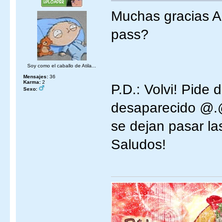
Muchas gracias A
pass?
Soy como el caballo de Atila...
Mensajes:
36
Karma:
2
P.D.: Volvi! Pide 
Sexo:
desaparecido @.@
se dejan pasar la
Saludos!