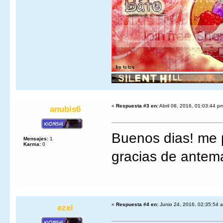
«
Respuesta #3 en:
Abril 08, 2016, 01:03:44 p
anubis6
Buenos dias! me 
Mensajes:
1
Karma:
0
gracias de antem
«
Respuesta #4 en:
Junio 24, 2016, 02:35:54 
ezel