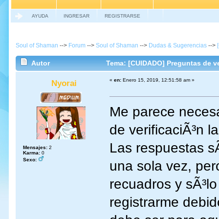
AYUDA
INGRESAR
REGISTRARSE
Soul of Shaman
-->
Forum
-->
Soul of Shaman
-->
Dudas & Sugerencias
-->
Autor
Tema: [CUIDADO] Preguntas de ver
«
en:
Enero 15, 2019, 12:51:58 am »
Nyorai
Me parece necesar
de verificaciÃ³n 
Las respuestas s
Mensajes:
2
Karma:
0
Sexo:
una sola vez, pe
recuadros y sÃ³lo
registrarme debid