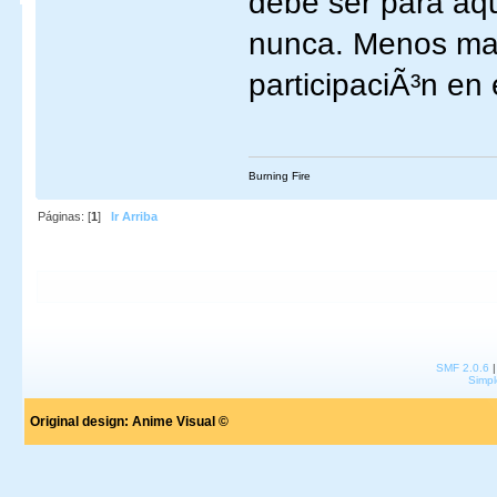
debe ser para aqu
nunca. Menos mal
participaciÃ³n en 
Burning Fire
Páginas: [
1
]
Ir Arriba
SMF 2.0.6
Simpl
Original design:
Anime Visual ©