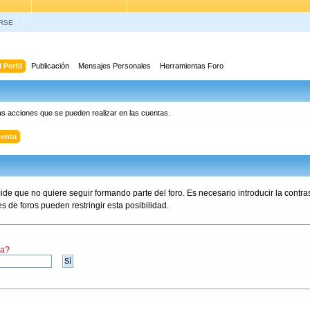
RSE
 Perfil
Publicación
Mensajes Personales
Herramientas Foro
as acciones que se pueden realizar en las cuentas.
uenta
de que no quiere seguir formando parte del foro. Es necesario introducir la contra
 de foros pueden restringir esta posibilidad.
ta?