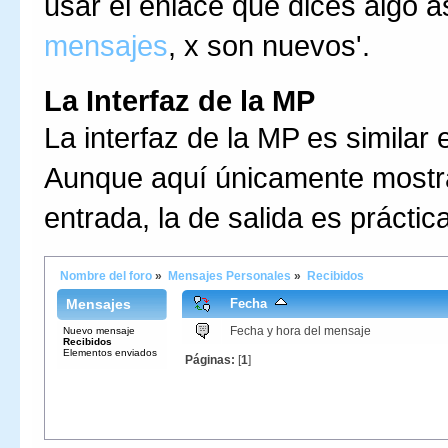
usar el enlace que dices algo a
mensajes
, x son nuevos'.
La Interfaz de la MP
La interfaz de la MP es similar 
Aunque aquí únicamente mostra
entrada, la de salida es práctic
Nombre del foro
»
Mensajes Personales
»
Recibidos
Mensajes
Fecha
Fecha y hora del mensaje
Nuevo mensaje
Recibidos
Elementos enviados
Páginas:
[
1
]