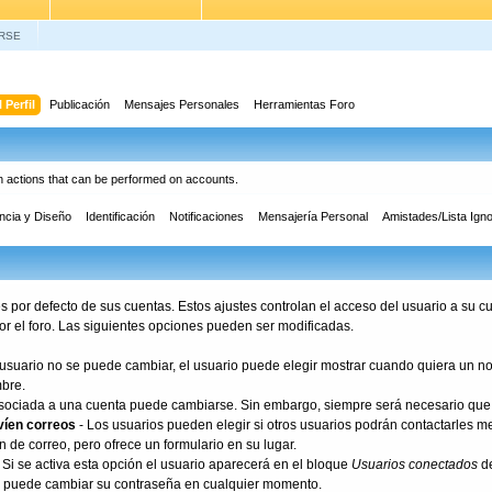
RSE
 Perfil
Publicación
Mensajes Personales
Herramientas Foro
in actions that can be performed on accounts.
ncia y Diseño
Identificación
Notificaciones
Mensajería Personal
Amistades/Lista Ign
s por defecto de sus cuentas. Estos ajustes controlan el acceso del usuario a su
or el foro. Las siguientes opciones pueden ser modificadas.
usuario no se puede cambiar, el usuario puede elegir mostrar cuando quiera un no
bre.
asociada a una cuenta puede cambiarse. Sin embargo, siempre será necesario que 
víen correos
- Los usuarios pueden elegir si otros usuarios podrán contactarles me
ón de correo, pero ofrece un formulario en su lugar.
 Si se activa esta opción el usuario aparecerá en el bloque
Usuarios conectados
de
o puede cambiar su contraseña en cualquier momento.