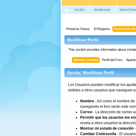
AYUDA
INGRESAR
REGISTRA
Primeros Pasos
El Registro
Funciones del
Modificar Perfil
This section provides information about certa
Ajustes Cuenta
Perfil del Foro
Aparie
Ayuda: Modificar Perfil
Los Usuarios pueden modificar los ajuste
visibles a otros usuarios que naveguen p
Nombre
- Así como el nombre de 
navegando el foro verán este nom
Correo
- La dirección de correo 
Permitir que los usuarios me en
revela a otros usuarios la direcci
Mostrar mi estado de conexión
-
Cambiar Contraseña
- El usuari