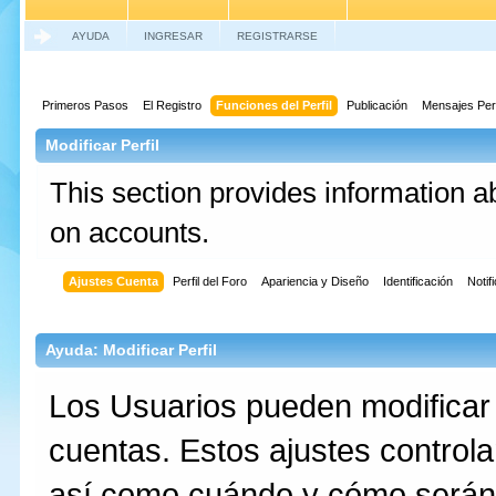
AYUDA
INGRESAR
REGISTRARSE
Primeros Pasos
El Registro
Funciones del Perfil
Publicación
Mensajes Per
Modificar Perfil
This section provides information a
on accounts.
Ajustes Cuenta
Perfil del Foro
Apariencia y Diseño
Identificación
Notif
Ayuda: Modificar Perfil
Los Usuarios pueden modificar 
cuentas. Estos ajustes controla
así como cuándo y cómo serán v