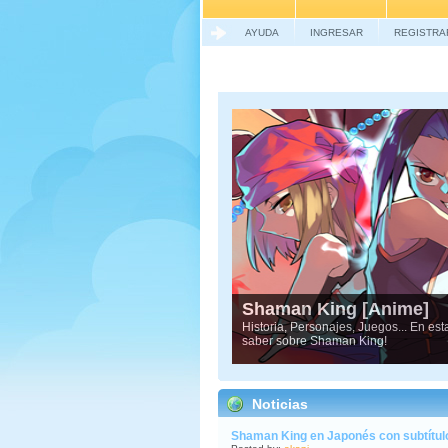
AYUDA
INGRESAR
REGISTRA
Shaman King [Anime]
Historia, Personajes, Juegos... En es
saber sobre Shaman King!
Noticias
Shaman King en Japonés con subtítulo