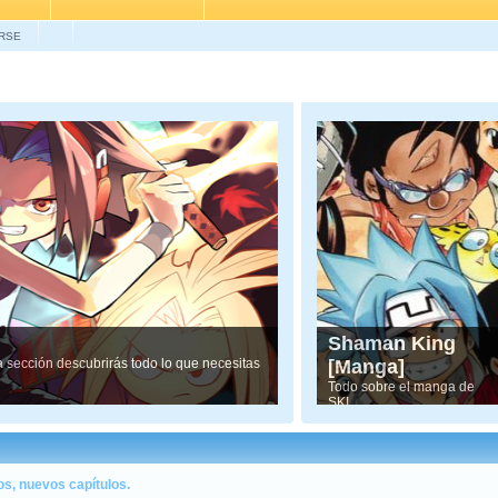
RSE
Shaman King
ta sección descubrirás todo lo que necesitas
[Manga]
Todo sobre el manga de
SK!
s, nuevos capítulos.