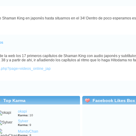
Shaman King en japonés hasta situarnos en el 34! Dentro de poco esperamos esta
os
e la web los 17 primeros capítulos de Shaman King con audio japonés y subtítulos
8 y a partir de ahi, ir añadiendo los capítulos al ritmo que lo haga Hitodama no f
ex.php?page=videos_online_jap
Top Karma
Facebook Likes Box
okapi
Karma:
10
Sylver
Karma:
9
MandyChan
Karma:
9