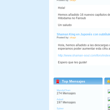
Posted by:
okapi
Hola!
Hemos añadido 16 nuevos capítulos de 
Hitodama no Fansub
Un saludo
Shaman King en Japonés con subtítul
Posted by:
okapi
Hola, hemos añadido a las descargas d
esperamos poder aumentar esta cifra a 3
http://www.shaman-soul.com/foro/ind
Espero que les guste!
Top Mensajes
MandyChan
274 Mensajes
Adreil
197 Mensajes
Sylver