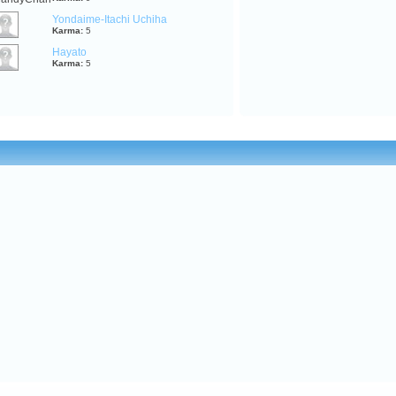
Yondaime-Itachi Uchiha
Karma:
5
Hayato
Karma:
5