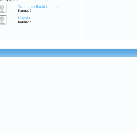
Yondaime-Itachi Uchiha
Karma:
5
Hayato
Karma:
5