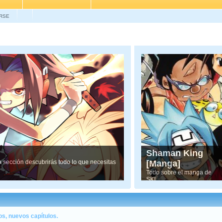
RSE
Shaman King
ta sección descubrirás todo lo que necesitas
[Manga]
Todo sobre el manga de
SK!
s, nuevos capítulos.