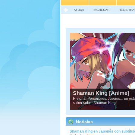
AYUDA
INGRESAR
REGISTRA
Shaman King [Anime]
Historia, Personajes, Juegos... En es
saber sobre Shaman King!
Noticias
Shaman King en Japonés con subtítulo