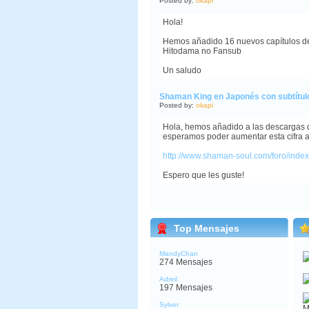
Posted by:
okapi
Hola!
Hemos añadido 16 nuevos capítulos de 
Hitodama no Fansub
Un saludo
Shaman King en Japonés con subtítul
Posted by:
okapi
Hola, hemos añadido a las descargas d
esperamos poder aumentar esta cifra a 3
http://www.shaman-soul.com/foro/ind
Espero que les guste!
Top Mensajes
MandyChan
274 Mensajes
Adreil
197 Mensajes
Sylver