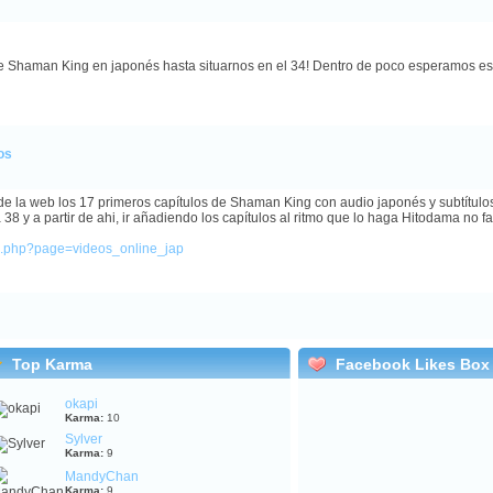
Shaman King en japonés hasta situarnos en el 34! Dentro de poco esperamos esta
os
e la web los 17 primeros capítulos de Shaman King con audio japonés y subtítulos
8 y a partir de ahi, ir añadiendo los capítulos al ritmo que lo haga Hitodama no f
ex.php?page=videos_online_jap
Top Karma
Facebook Likes Box
okapi
Karma:
10
Sylver
Karma:
9
MandyChan
Karma:
9