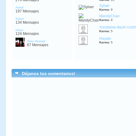
274 Mensajes
Sylver
Adreil
Karma:
9
197 Mensajes
MandyChan
Sylver
Karma:
9
134 Mensajes
Yondaime-Itachi Uchi
okapi
Karma:
5
124 Mensajes
Hayato
Terry Howard
Karma:
5
67 Mensajes
Déjanos tus comentarios!