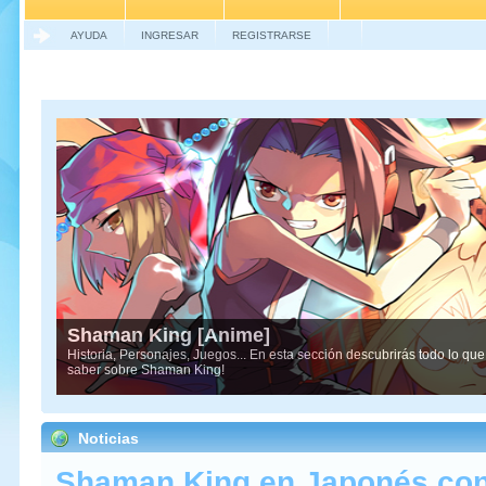
AYUDA
INGRESAR
REGISTRARSE
Shaman King [Anime]
Historia, Personajes, Juegos... En esta sección descubrirás todo lo qu
saber sobre Shaman King!
Noticias
Shaman King en Japonés con 