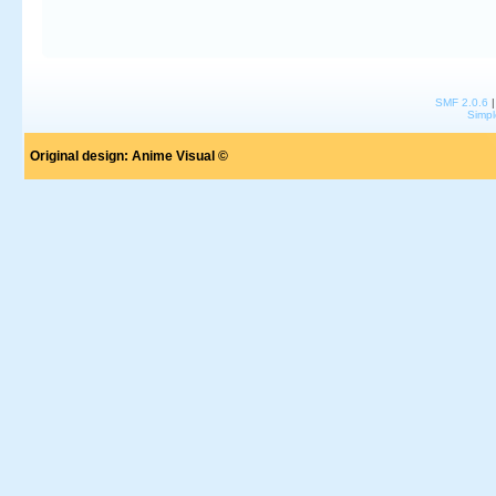
SMF 2.0.6
Simpl
Original design:
Anime Visual ©