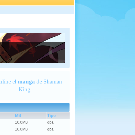
nline el
manga
de Shaman
King
MB
Tipo
16.0MB
gba
16.0MB
gba