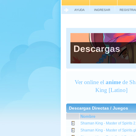
AYUDA
INGRESAR
REGISTRA
Descargas
Ver online el
anime
de Sh
King [Latino]
Descargas Directas /
Juegos
Nombre
Shaman King - Master of Spirits 2
Shaman King - Master of Spirits.