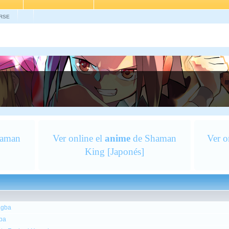
RSE
aman
Ver online el
anime
de Shaman
Ver o
King [Japonés]
.gba
gba