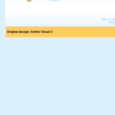
SMF 2.0.6
Simpl
Original design:
Anime Visual ©