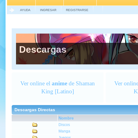
AYUDA
INGRESAR
REGISTRARSE
Descargas
Ver online el
anime
de Shaman
Ver onlin
King [Latino]
K
Descargas Directas
Nombre
Discos
Manga
Juegos