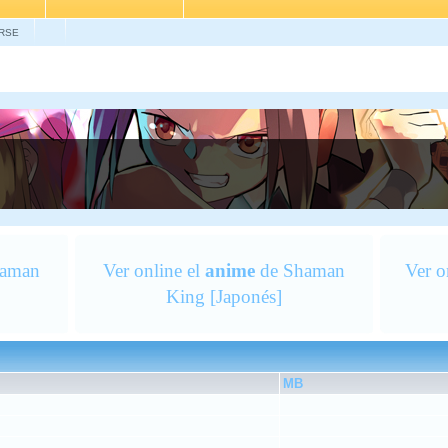
RSE
aman
Ver online el
anime
de Shaman
Ver o
King [Japonés]
MB