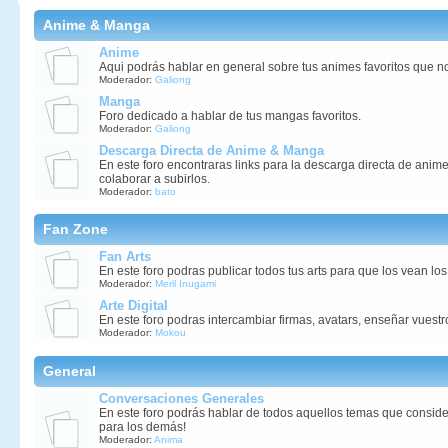
Anime & Manga
Anime
Aqui podrás hablar en general sobre tus animes favoritos que no
Moderador:
Galiong
Manga
Foro dedicado a hablar de tus mangas favoritos.
Moderador:
Galiong
Descarga Directa de Anime & Manga
En este foro encontraras links para la descarga directa de anim
colaborar a subirlos.
Moderador:
bato
Fan Zone
Fan Arts
En este foro podras publicar todos tus arts para que los vean lo
Moderador:
Meril Inugami
Arte Digital
En este foro podras intercambiar firmas, avatars, enseñar vuestro
Moderador:
Mokou
General
Conversaciones Generales
En este foro podrás hablar de todos aquellos temas que conside
para los demás!
Moderador:
Anima