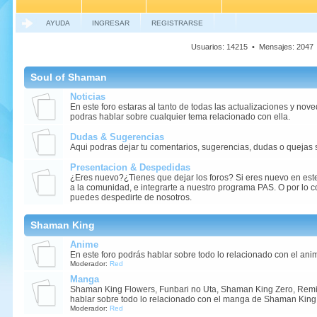
AYUDA
INGRESAR
REGISTRARSE
Usuarios: 14215 • Mensajes: 204
Soul of Shaman
Noticias
En este foro estaras al tanto de todas las actualizaciones y nov
podras hablar sobre cualquier tema relacionado con ella.
Dudas & Sugerencias
Aqui podras dejar tu comentarios, sugerencias, dudas o quejas 
Presentacion & Despedidas
¿Eres nuevo?¿Tienes que dejar los foros? Si eres nuevo en este
a la comunidad, e integrarte a nuestro programa PAS. O por lo con
puedes despedirte de nosotros.
Shaman King
Anime
En este foro podrás hablar sobre todo lo relacionado con el a
Moderador:
Red
Manga
Shaman King Flowers, Funbari no Uta, Shaman King Zero, Remix.
hablar sobre todo lo relacionado con el manga de Shaman King
Moderador:
Red