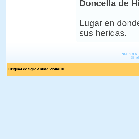
Doncella de Hi
Lugar en dond
sus heridas.
SMF 2.0.6
Simpl
Original design:
Anime Visual ©