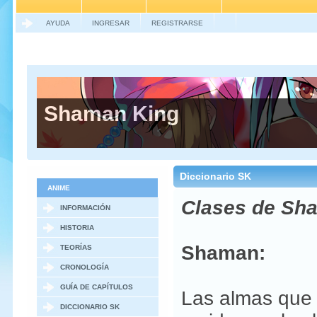
AYUDA
INGRESAR
REGISTRARSE
Shaman King
Diccionario SK
ANIME
Clases de Sh
INFORMACIÓN
GENERAL
HISTORIA
Shaman:
TEORÍAS
CRONOLOGÍA
GUÍA DE CAPÍTULOS
Las almas que v
DICCIONARIO SK