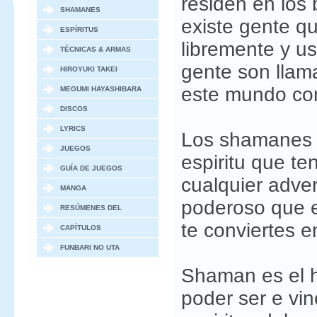
residen en los 
SHAMANES
existe gente q
ESPÍRITUS
libremente y u
TÉCNICAS & ARMAS
gente son llam
HIROYUKI TAKEI
este mundo con
MEGUMI HAYASHIBARA
DISCOS
LYRICS
Los shamanes s
JUEGOS
espiritu que te
GUÍA DE JUEGOS
cualquier adver
MANGA
poderoso que e
RESÚMENES DEL
te conviertes 
MANGA
CAPÍTULOS
ESPECIALES / OVAS
FUNBARI NO UTA
Shaman es el 
poder ser e vin