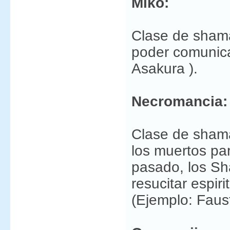
Miko:
Clase de shaman
poder comunica
Asakura ).
Necromancia:
Clase de shaman
los muertos par
pasado, los S
resucitar espi
(Ejemplo: Faust