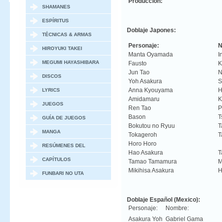
Produccion:
SHAMANES
ESPÍRITUS
Doblaje Japones:
TÉCNICAS & ARMAS
Personaje:
N
HIROYUKI TAKEI
Manta Oyamada
I
MEGUMI HAYASHIBARA
Fausto
K
Jun Tao
N
DISCOS
Yoh Asakura
S
Anna Kyouyama
H
LYRICS
Amidamaru
K
JUEGOS
Ren Tao
P
Bason
T
GUÍA DE JUEGOS
Bokutou no Ryuu
T
MANGA
Tokageroh
T
Horo Horo
U
RESÚMENES DEL
Hao Asakura
T
MANGA
CAPÍTULOS
Tamao Tamamura
M
Mikihisa Asakura
H
ESPECIALES / OVAS
FUNBARI NO UTA
Doblaje Español (Mexico):
Personaje:
Nombre:
Asakura Yoh
Gabriel Gama