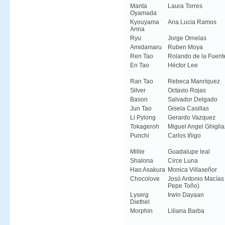
Manta
Laura Torres
Oyamada
Kyouyama
Ana Lucia Ramos
Anna
Ryu
Jorge Ornelas
Amidamaru
Ruben Moya
Ren Tao
Rolando de la Fuent
En Tao
Héctor Lee
Ran Tao
Rebeca Manríquez
Silver
Octavio Rojas
Bason
Salvador Delgado
Jun Tao
Gisela Casillas
Li Pylong
Gerardo Vazquez
Tokageroh
Miguel Angel Ghigli
Punchi
Carlos Iñigo
Millie
Guadalupe leal
Shalona
Circe Luna
Hao Asakura
Monica Villaseñor
Chocolove
Josó Antonio Macía
Pepe Toño)
Lyserg
Irwin Dayaan
Diethel
Morphin
Liliana Barba