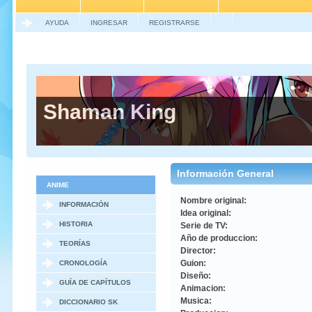
AYUDA
INGRESAR
REGISTRARSE
Shaman King
Información General
ANIME
Nombre original:
INFORMACIÓN
Idea original:
GENERAL
HISTORIA
Serie de TV:
Año de produccion:
TEORÍAS
Director:
Guion:
CRONOLOGÍA
Diseño:
GUÍA DE CAPÍTULOS
Animacion:
Musica:
DICCIONARIO SK