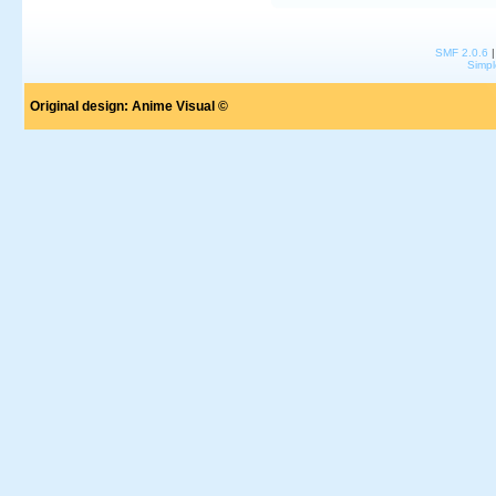
SMF 2.0.6
Simpl
Original design:
Anime Visual ©