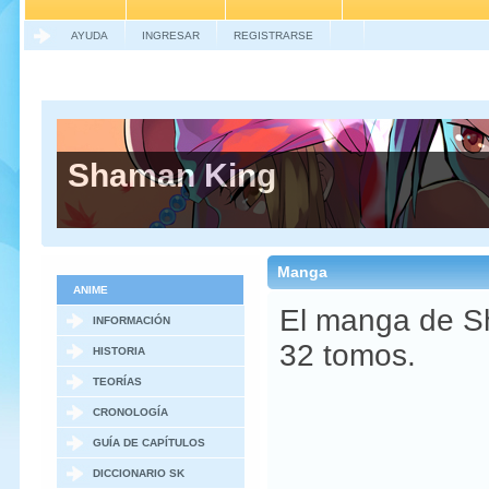
AYUDA
INGRESAR
REGISTRARSE
Shaman King
Manga
ANIME
El manga de Sh
INFORMACIÓN
32 tomos.
GENERAL
HISTORIA
TEORÍAS
CRONOLOGÍA
GUÍA DE CAPÍTULOS
DICCIONARIO SK