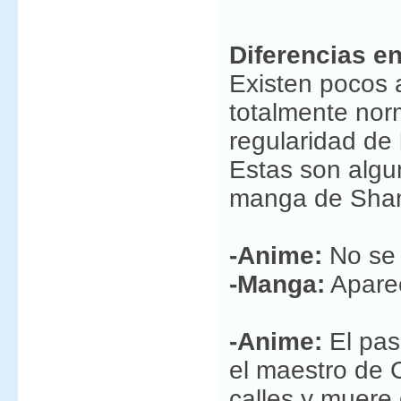
Diferencias en
Existen pocos 
totalmente nor
regularidad de l
Estas son algun
manga de Shama
-Anime:
No se 
-Manga:
Aparec
-Anime:
El pas
el maestro de C
calles y muere