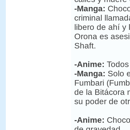
-Manga:
Chocol
criminal llamad
libero de ahí y
Orona es asesi
Shaft.
-Anime:
Todos 
-Manga:
Solo e
Fumbari (Fumba
de la Bitácor
su poder de ot
-Anime:
Chocol
de gravedad