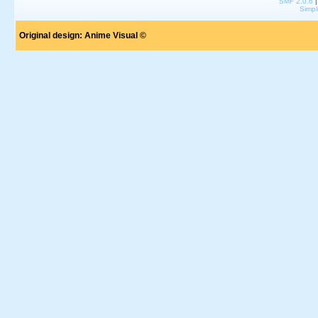
SMF 2.0.6
Simpl
Original design:
Anime Visual ©