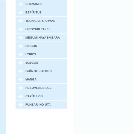
SHAMANES
ESPÍRITUS
TÉCNICAS & ARMAS
HIROYUKI TAKEI
MEGUMI HAYASHIBARA
DISCOS
LYRICS
JUEGOS
GUÍA DE JUEGOS
MANGA
RESÚMENES DEL
MANGA
CAPÍTULOS
ESPECIALES / OVAS
FUNBARI NO UTA