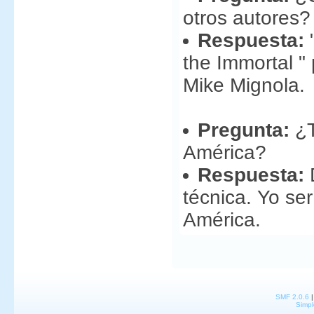
otros autores?
Respuesta:
"
the Immortal "
Mike Mignola.
Pregunta:
¿T
América?
Respuesta:
D
técnica. Yo ser
América.
SMF 2.0.6
Simpl