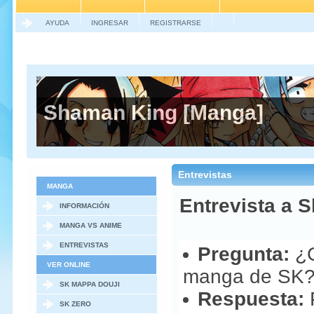
AYUDA
INGRESAR
REGISTRARSE
Shaman King [Manga]
Entrevistas
MANGA
Entrevista a S
INFORMACIÓN
MANGA VS ANIME
ENTREVISTAS
Pregunta:
¿C
VER ONLINE
manga de SK
SK MAPPA DOUJI
Respuesta:
P
SK ZERO