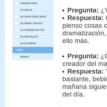
SHAMAN KING
Pregunta:
¿Y
SK RELAX
Respuesta:
C
SK KANG ZENG BANG
pienso cosas c
SK REMIX TRACKS
SK FUNBARI NO UTA
dramatización,
SK MENTALITE
ello más.
SK FLOWERS
FORO
Pregunta:
¿C
MANGA
creador del ma
Respuesta:
"
bastante, bebi
mañana siguien
del día.