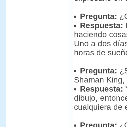
Pregunta:
¿C
Respuesta:
P
haciendo cosas
Uno a dos días
horas de sueñ
Pregunta:
¿S
Shaman King, 
Respuesta:
Y
dibujo, entonc
cualquiera de e
Pregunta:
¿C