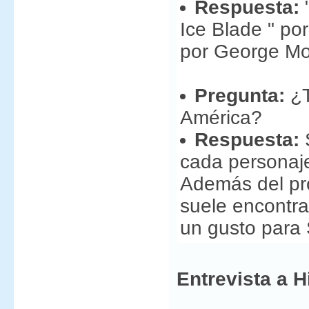
Respuesta:
"
Ice Blade " po
por George Mo
Pregunta:
¿T
América?
Respuesta:
cada personaje
Además del pro
suele encontrar
un gusto para
Entrevista a H