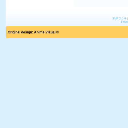
SMF 2.0.6
Simpl
Original design:
Anime Visual ©