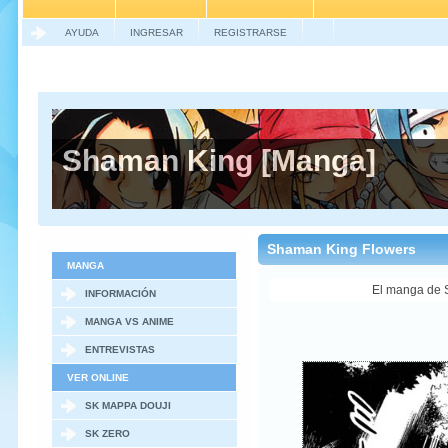
AYUDA
INGRESAR
REGISTRARSE
Shaman King [Manga]
Shaman King Flowers
MANGA
El manga de S
INFORMACIÓN
MANGA VS ANIME
ENTREVISTAS
VER ONLINE
SK MAPPA DOUJI
SK ZERO