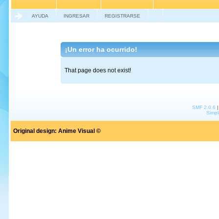
AYUDA
INGRESAR
REGISTRARSE
¡Un error ha ocurrido!
That page does not exist!
SMF 2.0.6
Simpl
Original design:
Anime Visual ©