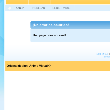
AYUDA
INGRESAR
REGISTRARSE
¡Un error ha ocurrido!
That page does not exist!
SMF 2.0.6
Simpl
Original design:
Anime Visual ©