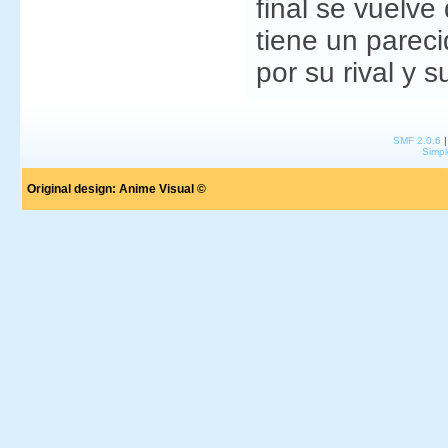
final se vuelve
tiene un parec
por su rival y s
SMF 2.0.6
Simpl
Original design:
Anime Visual ©