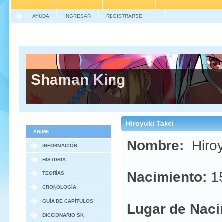
AYUDA
INGRESAR
REGISTRARSE
Shaman King
Hiroyuki Takei
ANIME
Nombre:
Hiroy
INFORMACIÓN
GENERAL
HISTORIA
Nacimiento:
15
TEORÍAS
CRONOLOGÍA
GUÍA DE CAPÍTULOS
Lugar de Naci
DICCIONARIO SK