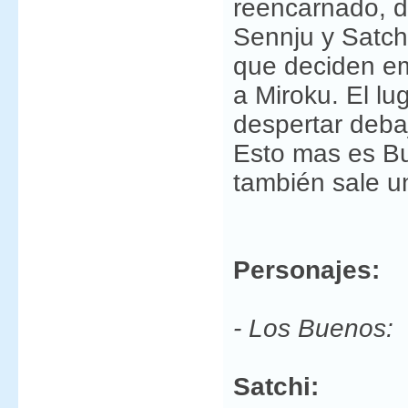
reencarnado, d
Sennju y Satch
que deciden em
a Miroku. El lu
despertar debaj
Esto mas es Bu
también sale u
Personajes:
- Los Buenos:
Satchi: