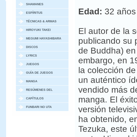
SHAMANES
Edad:
32 años
ESPÍRITUS
TÉCNICAS & ARMAS
El autor de la 
HIROYUKI TAKEI
publicando su 
MEGUMI HAYASHIBARA
DISCOS
de Buddha) en
LYRICS
embargo, en 19
JUEGOS
la colección d
GUÍA DE JUEGOS
un auténtico í
MANGA
vendido más de
RESÚMENES DEL
manga. El éxito
MANGA
CAPÍTULOS
versión televis
ESPECIALES / OVAS
FUNBARI NO UTA
ha obtenido, e
Tezuka, este ú