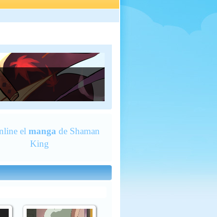
nline el
manga
de Shaman
King