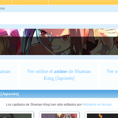
RSE
aman
Ver online el
anime
de Shaman
Ver o
King [Japonés]
 [Japonés]
Los capítulos de Shaman King han sido editados por
Hitodama no fansub
.