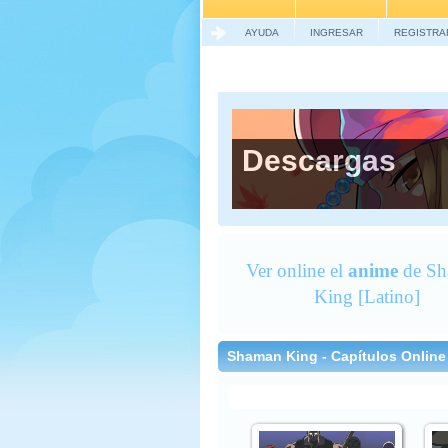
AYUDA
INGRESAR
REGISTRA
Descargas
Ver online el
anime
de Sh
King [Latino]
Shaman King - Capítulos Online