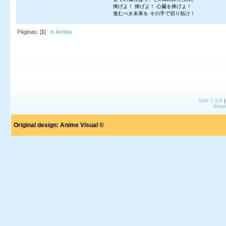
捧げよ！ 捧げよ！ 心臓を捧げよ！
進むべき未来を その手で切り拓け！
Páginas: [
1
]
Ir Arriba
SMF 2.0.6
Simpl
Original design:
Anime Visual ©