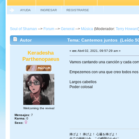
AYUDA
INGRESAR
REGISTRARSE
Soul of Shaman
-->
Forum
-->
General
-->
Música
(Moderador:
Terry Howard
Autor
Tema: Cantemos juntos (Leído 5
«
en:
Abril 02, 2021, 09:57:29 am »
Keradesha
Parthenopaeus
Vamos cantando una canción y cada comme
Empezemos con una que creo todos nos
Largos cabellos
Poder colosal
Welcoming the revival
Mensajes:
7
Karma:
0
Sexo:
捧げよ！ 捧げよ！ 心臓を捧げよ！
全ての犠牲は今、この瞬間のために