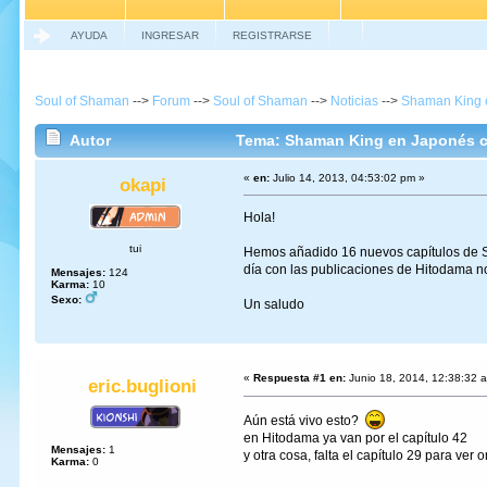
AYUDA
INGRESAR
REGISTRARSE
Soul of Shaman
-->
Forum
-->
Soul of Shaman
-->
Noticias
-->
Shaman King e
Autor
Tema: Shaman King en Japonés co
«
en:
Julio 14, 2013, 04:53:02 pm »
okapi
Hola!
tui
Hemos añadido 16 nuevos capítulos de S
día con las publicaciones de Hitodama 
Mensajes:
124
Karma:
10
Sexo:
Un saludo
«
Respuesta #1 en:
Junio 18, 2014, 12:38:32 
eric.buglioni
Aún está vivo esto?
en Hitodama ya van por el capítulo 42
Mensajes:
1
y otra cosa, falta el capítulo 29 para ver 
Karma:
0