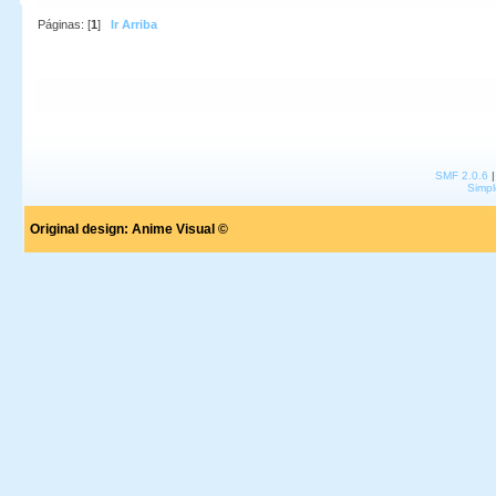
Páginas: [
1
]
Ir Arriba
SMF 2.0.6
Simpl
Original design:
Anime Visual ©