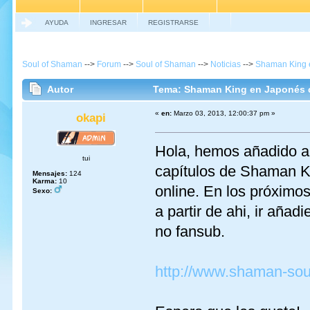
AYUDA
INGRESAR
REGISTRARSE
Soul of Shaman
-->
Forum
-->
Soul of Shaman
-->
Noticias
-->
Shaman King e
Autor
Tema: Shaman King en Japonés c
«
en:
Marzo 03, 2013, 12:00:37 pm »
okapi
Hola, hemos añadido a 
tui
capítulos de Shaman Ki
Mensajes:
124
Karma:
10
online. En los próximo
Sexo:
a partir de ahi, ir aña
no fansub.
http://www.shaman-sou