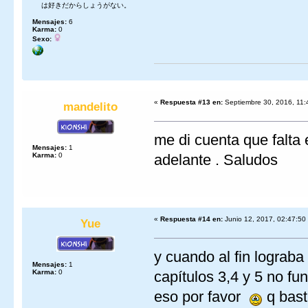
は好きだからしょうがない。
Mensajes:
6
Karma:
0
Sexo:
«
Respuesta #13 en:
Septiembre 30, 2016, 11:
mandelito
me di cuenta que falta 
Mensajes:
1
Karma:
0
adelante . Saludos
«
Respuesta #14 en:
Junio 12, 2017, 02:47:50
Yue
y cuando al fin lograba
Mensajes:
1
Karma:
0
capítulos 3,4 y 5 no f
eso por favor
q bast