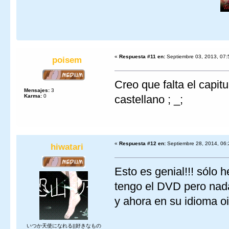
«
Respuesta #11 en:
Septiembre 03, 2013, 07:
poisem
Creo que falta el capitu
Mensajes:
3
Karma:
0
castellano ; _;
«
Respuesta #12 en:
Septiembre 28, 2014, 06:
hiwatari
Esto es genial!!! sólo 
tengo el DVD pero nada
y ahora en su idioma o
いつか天使になれる||好きなもの