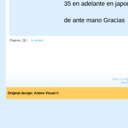
35 en adelante en ja
de ante mano Gracia
Páginas: [
1
]
2
Ir Arriba
SMF 2.0.6
Simpl
Original design:
Anime Visual ©