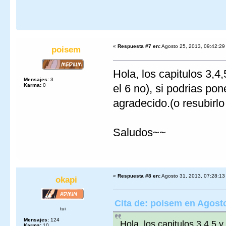
«
Respuesta #7 en:
Agosto 25, 2013, 09:42:29
poisem
Hola, los capitulos 3,
Mensajes:
3
Karma:
0
el 6 no), si podrias po
agradecido.(o resubirlo 
Saludos~~
«
Respuesta #8 en:
Agosto 31, 2013, 07:28:13
okapi
Cita de: poisem en Agosto
tui
Mensajes:
124
Hola, los capitulos 3,4,5 
Karma:
10