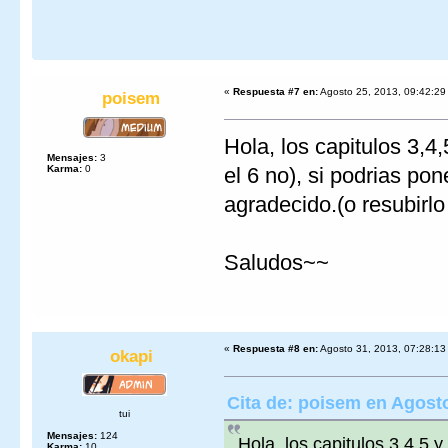
«
Respuesta #7 en:
Agosto 25, 2013, 09:42:29
poisem
Hola, los capitulos 3,
Mensajes:
3
Karma:
0
el 6 no), si podrias po
agradecido.(o resubirlo 
Saludos~~
«
Respuesta #8 en:
Agosto 31, 2013, 07:28:13
okapi
Cita de: poisem en Agosto
tui
Mensajes:
124
Hola, los capitulos 3,4,5 
Karma:
10