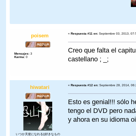
«
Respuesta #11 en:
Septiembre 03, 2013, 07:
poisem
Creo que falta el capitu
Mensajes:
3
Karma:
0
castellano ; _;
«
Respuesta #12 en:
Septiembre 28, 2014, 06:
hiwatari
Esto es genial!!! sólo 
tengo el DVD pero nada
y ahora en su idioma o
いつか天使になれる||好きなもの