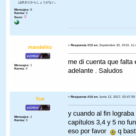
は好きだからしょうがない。
Mensajes:
6
Karma:
0
Sexo:
«
Respuesta #13 en:
Septiembre 30, 2016, 11:
mandelito
me di cuenta que falta 
Mensajes:
1
Karma:
0
adelante . Saludos
«
Respuesta #14 en:
Junio 12, 2017, 02:47:50
Yue
y cuando al fin lograba
Mensajes:
1
Karma:
0
capítulos 3,4 y 5 no f
eso por favor
q bast