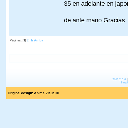
35 en adelante en ja
de ante mano Gracia
Páginas: [
1
]
2
Ir Arriba
SMF 2.0.6
Simpl
Original design:
Anime Visual ©