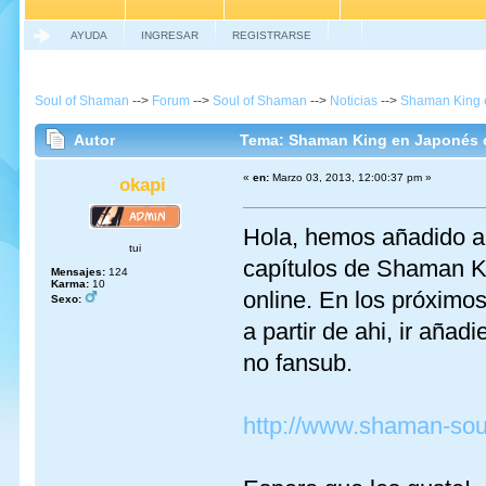
AYUDA
INGRESAR
REGISTRARSE
Soul of Shaman
-->
Forum
-->
Soul of Shaman
-->
Noticias
-->
Shaman King e
Autor
Tema: Shaman King en Japonés c
«
en:
Marzo 03, 2013, 12:00:37 pm »
okapi
Hola, hemos añadido a 
tui
capítulos de Shaman Ki
Mensajes:
124
Karma:
10
online. En los próximo
Sexo:
a partir de ahi, ir aña
no fansub.
http://www.shaman-sou