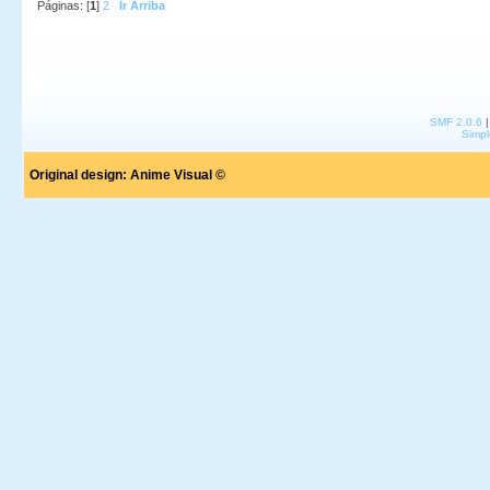
Páginas: [
1
]
2
Ir Arriba
SMF 2.0.6
Simpl
Original design:
Anime Visual ©