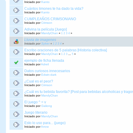
Iniciado por
Kanto
Cuántos limones te ha dado la vida?
Iniciado por
Kanto
CUMPLEAÑOS CRIMSONIANO
Iniciado por
Crimson
Adivina la película [Juego]
Iniciado por
MandyChan
«
1
2
3
4
»
Lluvia de imagenes
Iniciado por
Sylver
«
1
2
3
4
»
Escribo oraciones de 5 palabras [Historia colectiva]
Iniciado por
MandyChan
«
1
2
3
...
5
»
ejemplo de ficha llenada
Iniciado por
Adreil
Datos curiosos innecesarios
Iniciado por
Edwin-dark
¿Cual es el peor?
Iniciado por
Crimson
¿Cuál es tu bebida favorita? [Post para bebidas alcoholicas y trago
Iniciado por
MandyChan
El juego ^ < v
Iniciado por
Galiong
Juego literario
Iniciado por
MandyChan
Esto lo uso para... (juego)
Iniciado por
Arrow