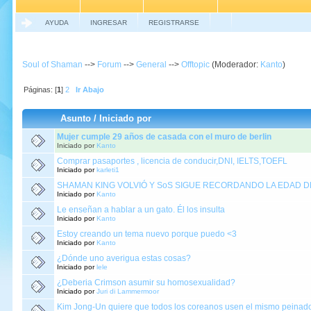
AYUDA
INGRESAR
REGISTRARSE
Soul of Shaman
-->
Forum
-->
General
-->
Offtopic
(Moderador:
Kanto
)
Páginas: [
1
]
2
Ir Abajo
Asunto
/
Iniciado por
Mujer cumple 29 años de casada con el muro de berlin
Iniciado por
Kanto
Comprar pasaportes , licencia de conducir,DNI, IELTS,TOEFL
Iniciado por
karleti1
SHAMAN KING VOLVIÓ Y SoS SIGUE RECORDANDO LA EDAD D
Iniciado por
Kanto
Le enseñan a hablar a un gato. Él los insulta
Iniciado por
Kanto
Estoy creando un tema nuevo porque puedo <3
Iniciado por
Kanto
¿Dónde uno averigua estas cosas?
Iniciado por
lele
¿Deberia Crimson asumir su homosexualidad?
Iniciado por
Juri di Lammermoor
Kim Jong-Un quiere que todos los coreanos usen el mismo peinad