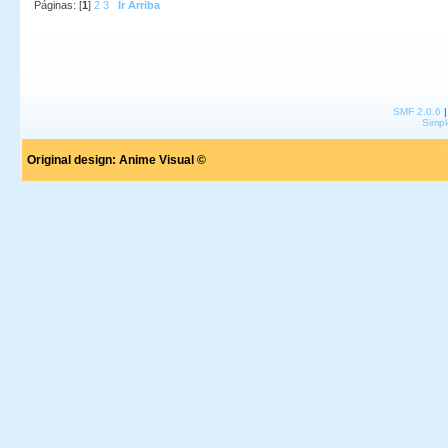
Páginas: [
1
]
2
3
Ir Arriba
SMF 2.0.6
Simpl
Original design:
Anime Visual ©