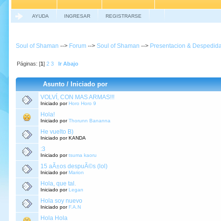
AYUDA
INGRESAR
REGISTRARSE
Soul of Shaman
-->
Forum
-->
Soul of Shaman
-->
Presentacion & Despedid
Páginas: [
1
]
2
3
Ir Abajo
Asunto
/
Iniciado por
VOLVÍ, CON MAS ARMAS!!!
Iniciado por
Horo Horo 9
Hola!
Iniciado por
Thorunn Bananna
He vuelto B)
Iniciado por KANDA
:3
Iniciado por
tsuma kaoru
15 aÃ±os despuÃ©s (lol)
Iniciado por
Marion
Hola, que tal.
Iniciado por
Legan
Hola soy nuevo
Iniciado por
F.A.N
Hola Hola