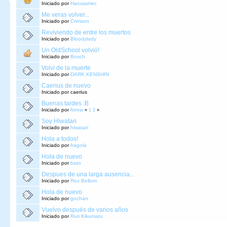
Iniciado por
Harusamec
Me veras volver...
Iniciado por
Crimson
Reviviendo de entre los muertos
Iniciado por
Bloodylady
Un OldSchool volvió!
Iniciado por
Bosch
Volvi de la muerte
Iniciado por
DARK KENSHIN
Caerius de nuevo
Iniciado por caerius
Buenas tardes :B
Iniciado por
Arrow
«
1
2
»
Soy Hiwatari
Iniciado por
hiwatari
Hola a todos!
Iniciado por
fragola
Hola de nuevo
Iniciado por
bato
Despues de una larga ausencia...
Iniciado por
Rex Bellum
Hola de nuevo
Iniciado por
gochan
Vuelvo después de varios años
Iniciado por
Ruri Kikumaru