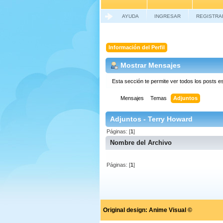
AYUDA
INGRESAR
REGISTRA
Información del Perfil
Mostrar Mensajes
Esta sección te permite ver todos los posts e
Mensajes
Temas
Adjuntos
Adjuntos - Terry Howard
Páginas: [
1
]
Nombre del Archivo
Páginas: [
1
]
Original design:
Anime Visual ©