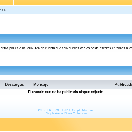
RSE
scritos por este usuario. Ten en cuenta que sólo puedes ver los posts escritos en zonas a 
Descargas
Mensaje
Publica
El usuario aún no ha publicado ningún adjunto.
SMF 2.0.6
|
SMF © 2011
,
Simple Machines
Simple Audio Video Embedder