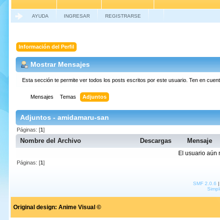
AYUDA
INGRESAR
REGISTRARSE
Información del Perfil
Mostrar Mensajes
Esta sección te permite ver todos los posts escritos por este usuario. Ten en cue
Mensajes
Temas
Adjuntos
Adjuntos - amidamaru-san
Páginas: [
1
]
Nombre del Archivo
Descargas
Mensaje
El usuario aún 
Páginas: [
1
]
SMF 2.0.6
Simpl
Original design:
Anime Visual ©