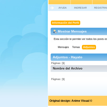
AYUDA
INGRESAR
REGISTRA
Información del Perfil
Mostrar Mensajes
Esta sección te permite ver todos los posts e
Mensajes
Temas
Adjuntos
Adjuntos - Hayato
Páginas: [
1
]
Nombre del Archivo
Páginas: [
1
]
Original design:
Anime Visual ©