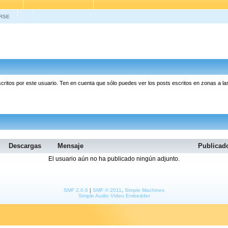
RSE
scritos por este usuario. Ten en cuenta que sólo puedes ver los posts escritos en zonas a 
Descargas
Mensaje
Publica
El usuario aún no ha publicado ningún adjunto.
SMF 2.0.6
|
SMF © 2011
,
Simple Machines
Simple Audio Video Embedder