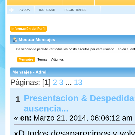
AYUDA
INGRESAR
REGISTRARSE
Información del Perfil
Mostrar Mensajes
Esta sección te permite ver todos los posts escritos por este usuario. Ten en cue
Mensajes
Temas
Adjuntos
Mensajes - Adreil
Páginas: [
1
]
2
3
...
13
Presentacion & Despedida
1
ausencia...
«
en:
Marzo 21, 2014, 06:06:12 am
xD todos desaparecimos y volv