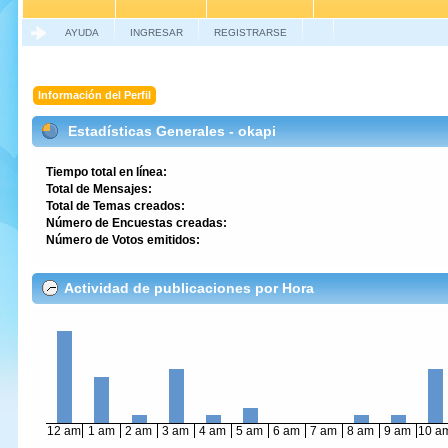
AYUDA
INGRESAR
REGISTRARSE
Información del Perfil
Estadísticas Generales - okapi
Tiempo total en línea:
Total de Mensajes:
Total de Temas creados:
Número de Encuestas creadas:
Número de Votos emitidos:
Actividad de publicaciones por Hora
12 am
1 am
2 am
3 am
4 am
5 am
6 am
7 am
8 am
9 am
10 a