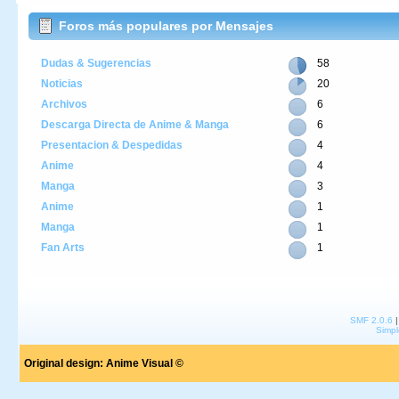
Foros más populares por Mensajes
Dudas & Sugerencias
58
Noticias
20
Archivos
6
Descarga Directa de Anime & Manga
6
Presentacion & Despedidas
4
Anime
4
Manga
3
Anime
1
Manga
1
Fan Arts
1
SMF 2.0.6
Simpl
Original design:
Anime Visual ©