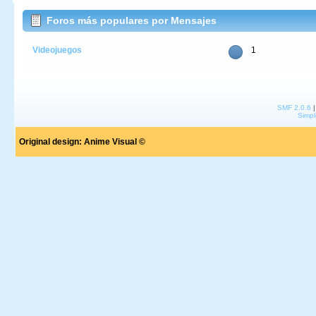
Foros más populares por Mensajes
Videojuegos
1
SMF 2.0.6
Simpl
Original design:
Anime Visual ©