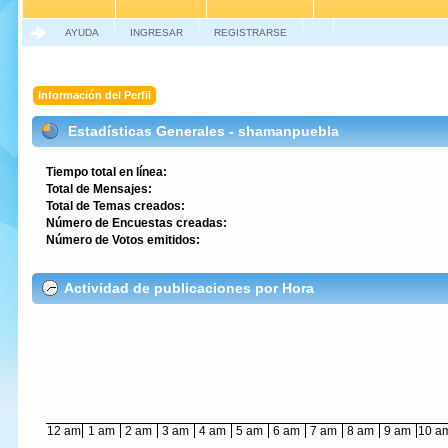
AYUDA
INGRESAR
REGISTRARSE
Información del Perfil
Estadísticas Generales - shamanpuebla
Tiempo total en línea:
Total de Mensajes:
Total de Temas creados:
Número de Encuestas creadas:
Número de Votos emitidos:
Actividad de publicaciones por Hora
12 am
1 am
2 am
3 am
4 am
5 am
6 am
7 am
8 am
9 am
10 a