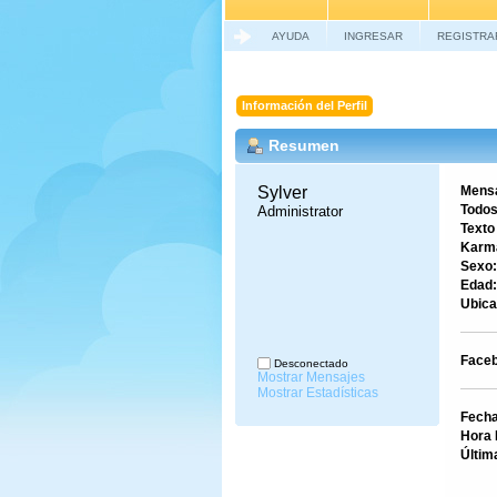
AYUDA
INGRESAR
REGISTRA
Información del Perfil
Resumen
Sylver 
Mensa
Todos
Administrator
Texto
Karm
Sexo:
Edad:
Ubica
Faceb
Desconectado
Mostrar Mensajes
Mostrar Estadísticas
Fecha
Hora 
Últim