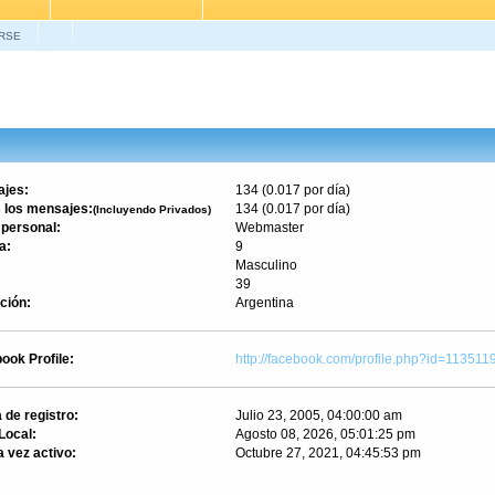
RSE
jes:
134 (0.017 por día)
 los mensajes:
134 (0.017 por día)
(Incluyendo Privados)
 personal:
Webmaster
a:
9
Masculino
39
ción:
Argentina
ook Profile:
http://facebook.com/profile.php?id=113511
 de registro:
Julio 23, 2005, 04:00:00 am
Local:
Agosto 08, 2026, 05:01:25 pm
a vez activo:
Octubre 27, 2021, 04:45:53 pm