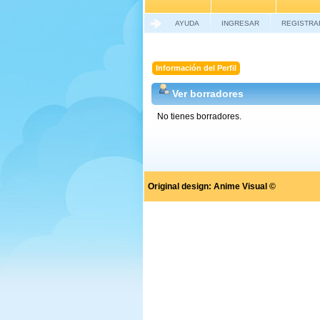
AYUDA
INGRESAR
REGISTRA
Información del Perfil
Ver borradores
No tienes borradores.
Original design:
Anime Visual ©