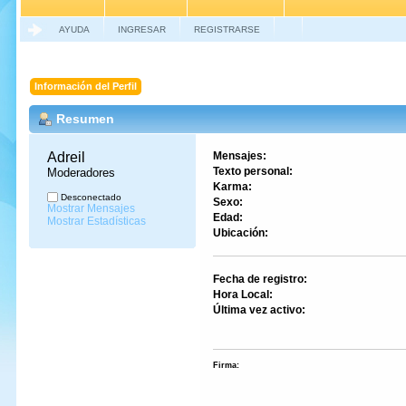
AYUDA
INGRESAR
REGISTRARSE
Información del Perfil
Resumen
Adreil 
Mensajes:
Texto personal:
Moderadores
Karma:
Desconectado
Sexo:
Mostrar Mensajes
Edad:
Mostrar Estadísticas
Ubicación:
Fecha de registro:
Hora Local:
Última vez activo:
Firma: