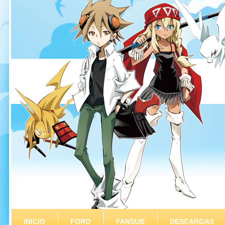
INICIO
FORO
FANSUB
DESCARGAS