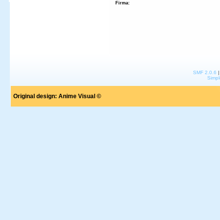
Firma:
SMF 2.0.6
Simpl
Original design:
Anime Visual ©