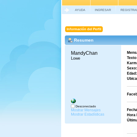
AYUDA
INGRESAR
REGISTRA
Información del Perfil
Resumen
MandyChan 
Mensa
Texto
Lowe
Karm
Sexo:
Edad:
Ubica
Faceb
Desconectado
Fecha
Mostrar Mensajes
Mostrar Estadísticas
Hora 
Últim