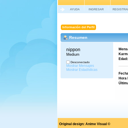
AYUDA
INGRESAR
REGISTRA
Información del Perfil
Resumen
nippon 
Mensa
Karm
Medium
Edad:
Desconectado
Mostrar Mensajes
Mostrar Estadísticas
Fecha
Hora 
Últim
Original design:
Anime Visual ©