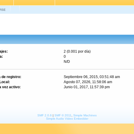
RSE
jes:
2 (0.001 por día)
a:
0
N/D
 de registro:
Septiembre 06, 2015, 03:51:48 am
Local:
Agosto 07, 2026, 11:58:06 am
a vez activo:
Junio 01, 2017, 11:57:39 pm
SMF 2.0.6
|
SMF © 2011
,
Simple Machines
Simple Audio Video Embedder