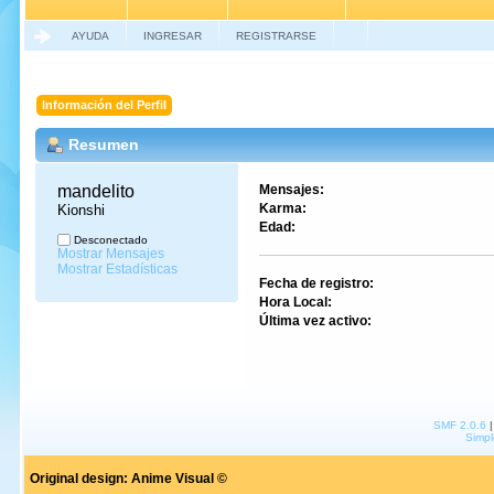
AYUDA
INGRESAR
REGISTRARSE
Información del Perfil
Resumen
mandelito 
Mensajes:
Karma:
Kionshi
Edad:
Desconectado
Mostrar Mensajes
Mostrar Estadísticas
Fecha de registro:
Hora Local:
Última vez activo:
SMF 2.0.6
Simpl
Original design:
Anime Visual ©