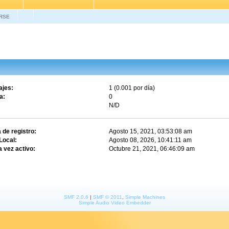
RSE
jes:
1 (0.001 por día)
a:
0
N/D
 de registro:
Agosto 15, 2021, 03:53:08 am
Local:
Agosto 08, 2026, 10:41:11 am
a vez activo:
Octubre 21, 2021, 06:46:09 am
SMF 2.0.6
|
SMF © 2011
,
Simple Machines
Simple Audio Video Embedder