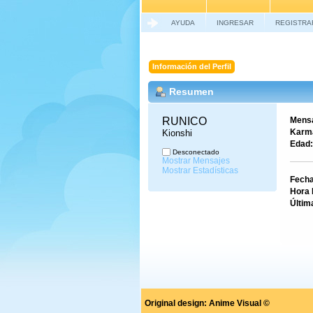
AYUDA
INGRESAR
REGISTRA
Información del Perfil
Resumen
RUNICO 
Mensa
Karm
Kionshi
Edad:
Desconectado
Mostrar Mensajes
Mostrar Estadísticas
Fecha
Hora 
Últim
Original design:
Anime Visual ©