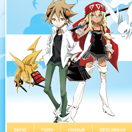
INICIO
FORO
FANSUB
DESCARGAS