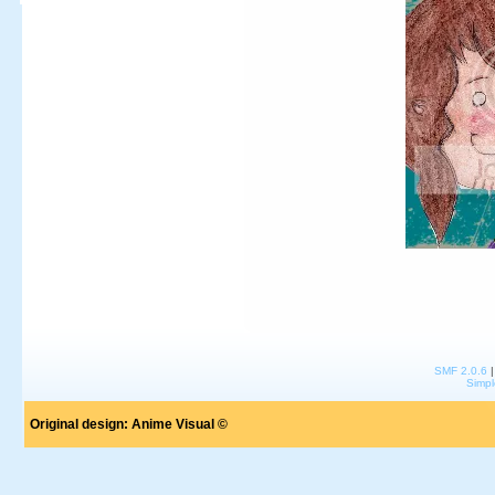
SMF 2.0.6
Simpl
Original design:
Anime Visual ©