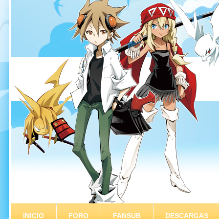
INICIO
FORO
FANSUB
DESCARGAS